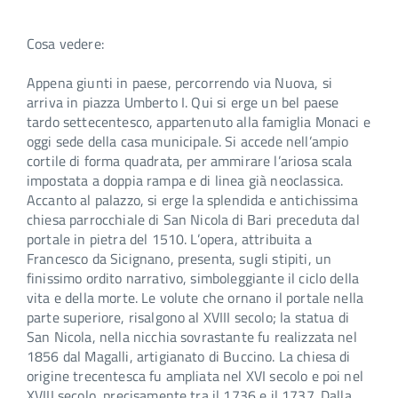
Cosa vedere:
Appena giunti in paese, percorrendo via Nuova, si
arriva in piazza Umberto I. Qui si erge un bel paese
tardo settecentesco, appartenuto alla famiglia Monaci e
oggi sede della casa municipale. Si accede nell’ampio
cortile di forma quadrata, per ammirare l’ariosa scala
impostata a doppia rampa e di linea già neoclassica.
Accanto al palazzo, si erge la splendida e antichissima
chiesa parrocchiale di San Nicola di Bari preceduta dal
portale in pietra del 1510. L’opera, attribuita a
Francesco da Sicignano, presenta, sugli stipiti, un
finissimo ordito narrativo, simboleggiante il ciclo della
vita e della morte. Le volute che ornano il portale nella
parte superiore, risalgono al XVIII secolo; la statua di
San Nicola, nella nicchia sovrastante fu realizzata nel
1856 dal Magalli, artigianato di Buccino. La chiesa di
origine trecentesca fu ampliata nel XVI secolo e poi nel
XVIII secolo, precisamente tra il 1736 e il 1737. Dalla