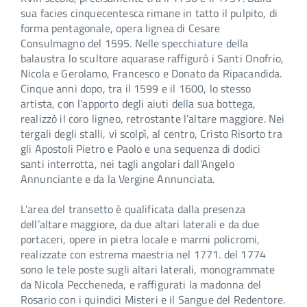
sua facies cinquecentesca rimane in tatto il pulpito, di
forma pentagonale, opera lignea di Cesare
Consulmagno del 1595. Nelle specchiature della
balaustra lo scultore aquarase raffigurò i Santi Onofrio,
Nicola e Gerolamo, Francesco e Donato da Ripacandida.
Cinque anni dopo, tra il 1599 e il 1600, lo stesso
artista, con l’apporto degli aiuti della sua bottega,
realizzò il coro ligneo, retrostante l’altare maggiore. Nei
tergali degli stalli, vi scolpì, al centro, Cristo Risorto tra
gli Apostoli Pietro e Paolo e una sequenza di dodici
santi interrotta, nei tagli angolari dall’Angelo
Annunciante e da la Vergine Annunciata.
L’area del transetto è qualificata dalla presenza
dell’altare maggiore, da due altari laterali e da due
portaceri, opere in pietra locale e marmi policromi,
realizzate con estrema maestria nel 1771. del 1774
sono le tele poste sugli altari laterali, monogrammate
da Nicola Peccheneda, e raffigurati la madonna del
Rosario con i quindici Misteri e il Sangue del Redentore.