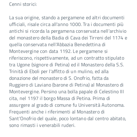
Cenni storici:
La sua origine, stando a perga­mene ed altri documenti
uffi­ciali, risale circa all'anno 1000. Tra i documenti più
antichi si ricor­da la pergamena conservata nel­l'archivio
del monastero della Badia di Cava dei Tirreni del 1174 e
quel­la conservata nell'Abbazia Bene­dettina di
Montevergine con data 1192. Le pergamene si
riferiscono, rispettivamente, ad un contratto sti­pulato
tra Ugone (signore di Peti­na) ed il Monastero della S.S.
Trinità di Eboli per l'affitto di un mulino, ed alla
donazione del monastero di S. Onofrio, fatta da
Ruggiero di Laviano (barone di Petina) al Monastero di
Montevergine. Persino una bolla papale di Celestino III
cita, nel 1197 il borgo Massa di Petina. Prima di
assurgere al grado di comune fu Università Autonoma.
Frequenti anche i riferimenti al Monastero di
Sant'Onofrio del quale, poco lontano dal centro abitato,
sono rimasti i venerabili ruderi.